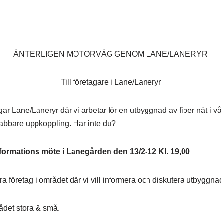
ÄNTERLIGEN MOTORVÄG GENOM LANE/LANERYR
Till företagare i Lane/Laneryr
ingar Lane/Laneryr där vi arbetar för en utbyggnad av fiber nät i 
abbare uppkoppling. Har inte du?
nformations möte i Lanegården den 13/2-12 Kl. 19,00
åra företag i området där vi vill informera och diskutera utbyggna
rådet stora & små.