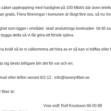
n säker uppkoppling med hastighet på 100 Mbit/s där även telefo
 gratis. Flera föreningar i komunen är långt före oss, så nu rivst
ighet som ligger i området skall anslutnings kostnaden bli till
 bygga detta så vi får göra ett försök själva.
 kväll så är ni välkommna att höra av er så kan vi träffas eller
a sig desto billigare blir det för var och en.
il eller telfon senast 6/2-12 . info@laneryrfiber.se
fiber är:
19 16 Vise ordf: Rolf Knutsson 66 00 88