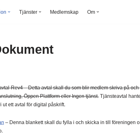
ion
Tjänster
Medlemskap
Om
Dokument
tal-Rev4 – Detta avtal skall du som blir medlem skriva på och l
slutning, Öppen Plattform eller Ingen tjänst.
Tjänsteavtal hante
 ut ett avtal för digital påskrift.
an
– Denna blankett skall du fylla i och skicka in till föreningen o
o.