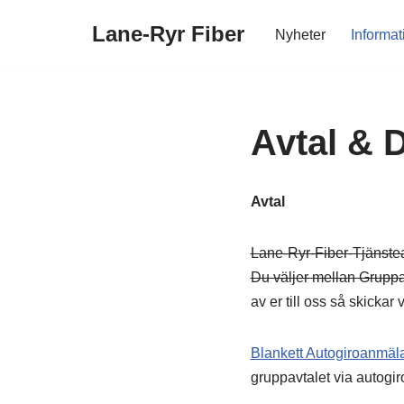
Lane-Ryr Fiber
Nyheter
Informat
Hoppa
till
innehåll
Avtal & 
Avtal
Lane-Ryr-Fiber-Tjänsteav
Du väljer mellan Gruppan
av er till oss så skickar vi
Blankett Autogiroanmäl
gruppavtalet via autogir